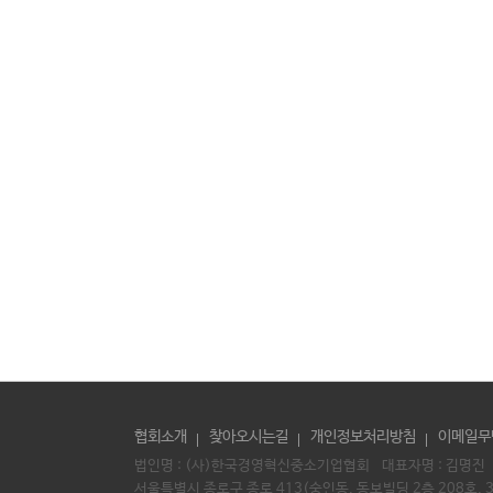
협회소개
찾아오시는길
개인정보처리방침
이메일무
법인명 : (사)한국경영혁신중소기업협회 대표자명 :
김명진
서울특별시 종로구 종로 413(숭인동, 동보빌딩 2층 208호, 3층