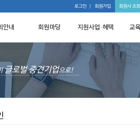
로그인
회원가입
회원사 조
회안내
회원마당
지원사업·혜택
교육
글로벌 중견기업
이
으로!
인