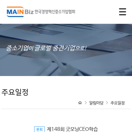
모바일 주 메뉴 열기
중소기업
글로벌 중견기업
이
으로!
주요일정
알림마당
주요일정
제148회 굿모닝CEO학습
본회