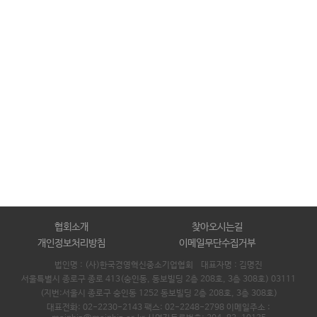
협회소개
찾아오시는길
개인정보처리방침
이메일무단수집거부
법인명 : (사)한국경영혁신중소기업협회 대표자명 :
김명진
서울특별시 종로구 종로 413(숭인동, 동보빌딩 2층 208호, 3층 308호) 03111
(지번:서울시 종로구 숭인동 1252 동보빌딩 2층 208호, 3층 308호)
대표전화: 02-2230-2143 팩스: 02-2248-2798 이메일주소 :