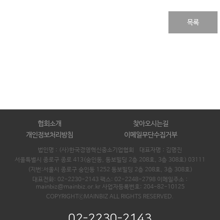
목록
협회소개
찾아오시는길
개인정보처리방침
이메일무단수집거부
법인명 : (사)한국경영혁신중소기업협회 대표자명 :
김명진
서울특별시 종로구 종로 413(숭인동, 동보빌딩 2층 208호, 3층 308호) 03111
(지번:서울시 종로구 숭인동 1252 동보빌딩 2층 208호, 3층 308호)
대표전화: 02-2230-2143 팩스: 02-2248-2798 이메일주소 :
mainbiz@mainbiz.or.kr 사업자등록번호: 204-82-10125
COPYRIGHTⓒMAINBIZ ALL RIGHTS RESERVED.
02-2230-2143