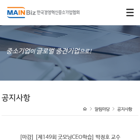
모바일 주 메뉴 열기
중소기업
글로벌 중견기업
이
으로!
공지사항
알림마당
공지사항
[마감] [제149회 굿모닝CEO학습] 박정호 교수