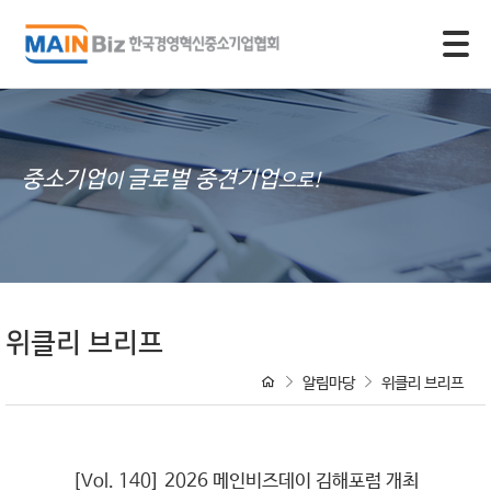
모바일 주 메뉴 열기
중소기업
글로벌 중견기업
이
으로!
위클리 브리프
알림마당
위클리 브리프
[Vol. 140] 2026 메인비즈데이 김해포럼 개최