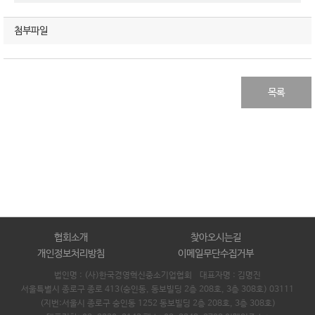
첨부파일
목록
협회소개
찾아오시는길
개인정보처리방침
이메일무단수집거부
법인명 : (사)한국경영혁신중소기업협회 대표자명 :
김명진
서울특별시 종로구 종로 413(숭인동, 동보빌딩 2층 208호, 3층 308호) 03111
(지번:서울시 종로구 숭인동 1252 동보빌딩 2층 208호, 3층 308호)