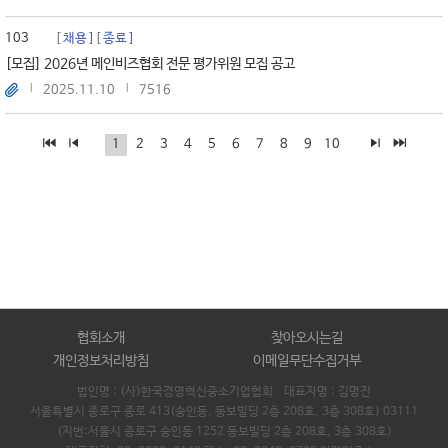
103
채용
종료
[모집] 2026년 메인비즈협회 전문 평가위원 모집 공고
2025.11.10
7516
1
2
3
4
5
6
7
8
9
10
협회소개
찾아오시는길
개인정보처리방침
이메일무단수집거부
법인명 : (사)한국경영혁신중소기업협회 대표자명 :
김명진
서울특별시 종로구 종로 413(숭인동, 동보빌딩 2층 208호, 3층 308호) 03111
(지번:서울시 종로구 숭인동 1252 동보빌딩 2층 208호, 3층 308호)