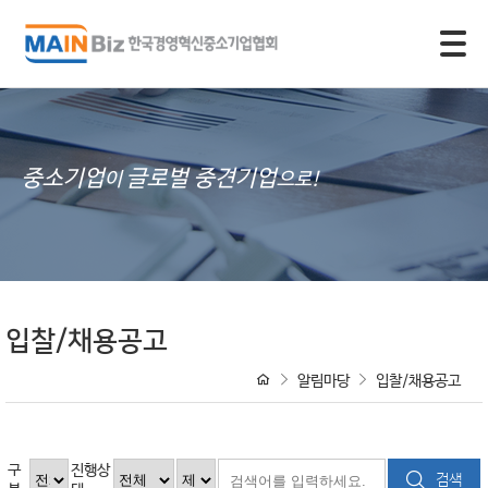
모바일 주 메뉴 열기
중소기업
글로벌 중견기업
이
으로!
입찰/채용공고
알림마당
입찰/채용공고
구
진행상
검색