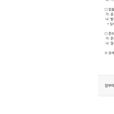
□ 입
가. 
나. 발
* 심
□ 문의
가. 문
나. 
※ 상
첨부