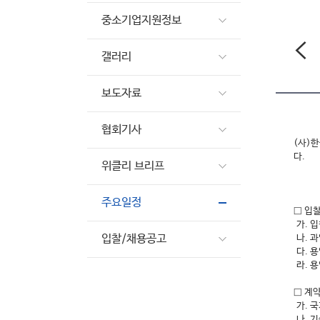
중소기업지원정보
갤러리
보도자료
협회기사
(사)
다.
위클리 브리프
주요일정
□ 입
가. 입
입찰/채용공고
나. 
다. 용
라. 용
□ 계
가. 
나. 