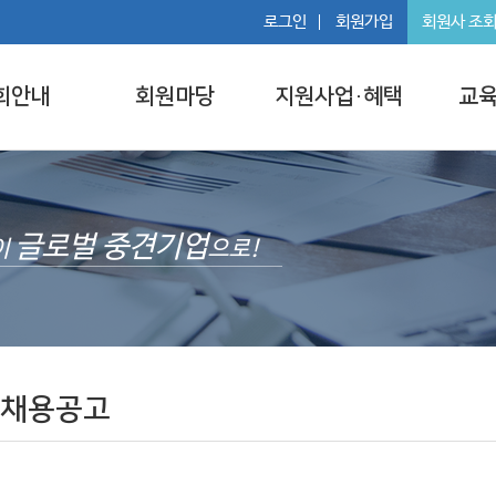
로그인
회원가입
회원사 조
회안내
회원마당
지원사업·혜택
교육
글로벌 중견기업
이
으로!
/채용공고