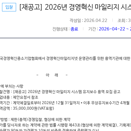
[재공고] 2026년 경영혁신 마일리지 시
입찰
작성일 : 2026.04.22
조회 : 
진행상태 :
종료
기간 :
2026-04-22 ~
한국경영혁신중소기업협회에서 경영혁신마일리지넷 운영관리를 위한 용역기관에 대한 
- 아 래 -
찰에 부치는 사항
찰건명 :
[재공고] 2026년 경영혁신 마일리지 시스템 유지보수 용역 모집 공고
과업내용 : 제안요청서 참조
역기간 : 계약체결일로부터 2026년 12월 31일까지 * 이후 무상유지보수기간 4개월
역금액 : 35,000,000원(VAT포함)
약방법 : 제한(총액)경쟁입찰, 협상에 의한 계약
국가를 당사자로 하는 계약에 관한 법률 시행령 제43조(협상에 의한 계약체결), 기획
기술평가 90%와 가격평가 10%의 비중을 적용하여 종합평가 실시