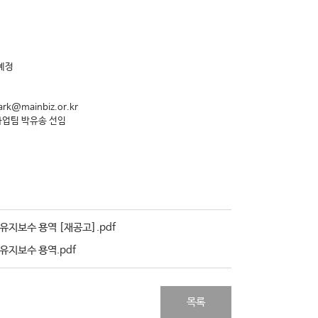
예정
k@mainbiz.or.kr
사업팀 박유송 선임
유지보수 용역 [재공고].pdf
유지보수 용역.pdf
목록