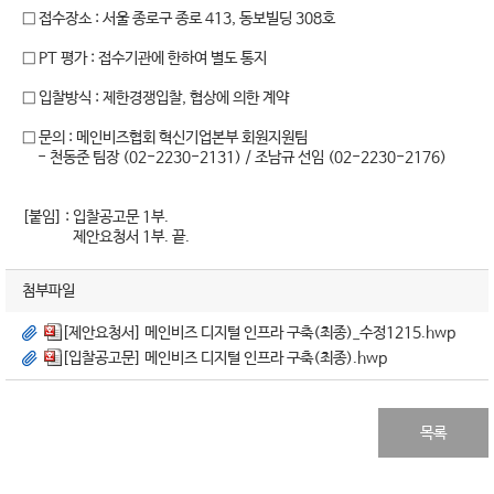
□ 접수장소 : 서울 종로구 종로 413, 동보빌딩 308호
□ PT 평가 : 접수기관에 한하여 별도 통지
□ 입찰방식 : 제한경쟁입찰, 협상에 의한 계약
□ 문의 : 메인비즈협회 혁신기업본부 회원지원팀
- 천동준 팀장 (02-2230-2131) / 조남규 선임 (02-2230-2176)
[붙임] : 입찰공고문 1부.
제안요청서 1부. 끝.
첨부파일
[제안요청서] 메인비즈 디지털 인프라 구축(최종)_수정1215.hwp
[입찰공고문] 메인비즈 디지털 인프라 구축(최종).hwp
목록