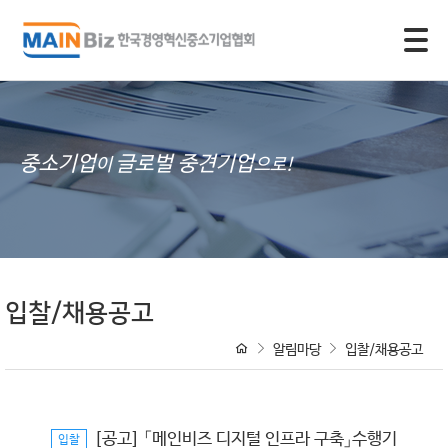
모바일 주 메뉴 열기
중소기업
글로벌 중견기업
이
으로!
입찰/채용공고
알림마당
입찰/채용공고
[공고] 「메인비즈 디지털 인프라 구축」수행기
입찰