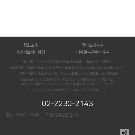
협회소개
찾아오시는길
개인정보처리방침
이메일무단수집거부
법인명 : (사)한국경영혁신중소기업협회 대표자명 :
김명진
서울특별시 종로구 종로 413(숭인동, 동보빌딩 2층 208호, 3층 308호) 03111
(지번:서울시 종로구 숭인동 1252 동보빌딩 2층 208호, 3층 308호)
대표전화: 02-2230-2143 팩스: 02-2248-2798 이메일주소 :
mainbiz@mainbiz.or.kr 사업자등록번호: 204-82-10125
COPYRIGHTⓒMAINBIZ ALL RIGHTS RESERVED.
02-2230-2143
평일 : 09:00 ~ 18:00
토/일/공휴일은 쉽니다.