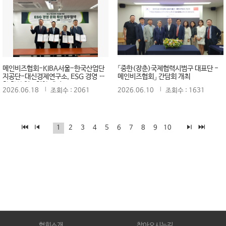
메인비즈협회-KIBA서울-한국산업단
「중한(장춘)국제협력시범구 대표단 -
지공단-대신경제연구소, ESG 경영 문
메인비즈협회」 간담회 개최
화 확산 업무협약 체결
2026.06.18
조회수 : 2061
2026.06.10
조회수 : 1631
1
2
3
4
5
6
7
8
9
10
협회소개
찾아오시는길