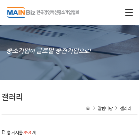
모바일 주 메뉴 열기
중소기업
글로벌 중견기업
이
으로!
갤러리
알림마당
갤러리
총 게시물
858
개