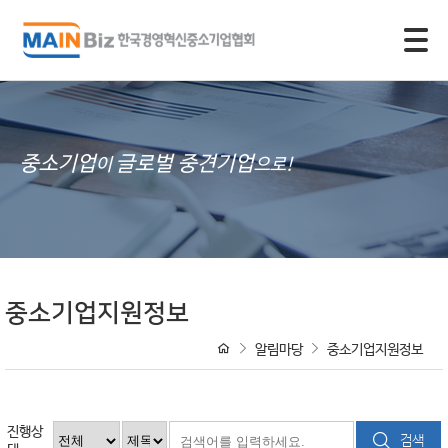
모바일 주 메뉴 열기
중소기업
글로벌 중견기업
이
으로!
중소기업지원정보
알림마당
중소기업지원정보
진행상
검색