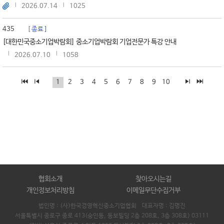
2026.07.14
1025
435
종료
[대한민국중소기업박람회] 중소기업박람회 기업전문가 특강 안내
2026.07.10
1058
1
2
3
4
5
6
7
8
9
10
협회소개
찾아오시는길
개인정보처리방침
이메일무단수집거부
법인명 : (사)한국경영혁신중소기업협회 대표자명 :
김명진
서울특별시 종로구 종로 413(숭인동, 동보빌딩 2층 208호, 3층 308호) 03111