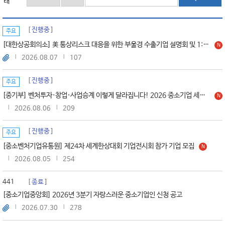
태
진행중
주요
[대한상공회의소] 美 통상리스크 대응을 위한 부울경 수출기업 설명회 및 1:!컨설팅 개최 안내(8.21(금) 14시)
N
2026.08.07
107
진행중
주요
[중기부] 벤처투자·창업·사업승계 이렇게 달라집니다! 2026 중소기업 세제개편 핵심 내용
N
2026.08.06
209
진행중
주요
[중소벤처기업유통원] 제24차 세계한상대회 기업전시회 참가 기업 모집
N
2026.08.05
254
441
종료
[중소기업중앙회] 2026년 3분기 자랑스러운 중소기업인 신청 공고
2026.07.30
278