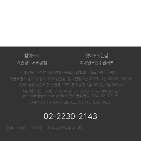
협회소개
찾아오시는길
개인정보처리방침
이메일무단수집거부
법인명 : (사)한국경영혁신중소기업협회 대표자명 :
김명진
서울특별시 종로구 종로 413(숭인동, 동보빌딩 2층 208호, 3층 308호) 03111
(지번:서울시 종로구 숭인동 1252 동보빌딩 2층 208호, 3층 308호)
대표전화: 02-2230-2143 팩스: 02-2248-2798 이메일주소 :
mainbiz@mainbiz.or.kr 사업자등록번호: 204-82-10125
COPYRIGHTⓒMAINBIZ ALL RIGHTS RESERVED.
02-2230-2143
평일 : 09:00 ~ 18:00
토/일/공휴일은 쉽니다.