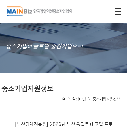
모바일 주 메뉴 열기
중소기업
글로벌 중견기업
이
으로!
중소기업지원정보
알림마당
중소기업지원정보
[부산경제진흥원] 2026년 부산 워털루형 코업 프로