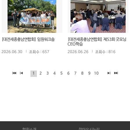
[대전세종충남연합회] 임원워크숍
[대전세종충남연합회] 제53회 굿모닝
CEO학습
2026.06.30
조회수 : 657
2026.06.26
조회수 : 816
1
2
3
4
5
6
7
8
9
10
협회소개
찾아오시는길