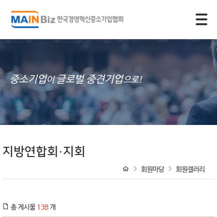
모바일 주 메뉴 열기
중소기업
글로벌 중견기업
이
으로!
지방연합회·지회
회원마당
회원갤러리
총 게시물
138
개