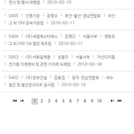
전시 및 행사 대행업
2010-02-10
5405
신명기공
공영수
부산·울산·경남연합회
마산
그 외 기타 금속가공업
2010-02-11
5404
(주)세일에스티에스
김영근
서울서부
영등포
그 외 기타 1차 철강 제조업
2010-02-11
5403
(주)서화일렉콤
성열우
서울서부
가산디지털
전기용 기계장비 및 관련 기자재 도매업
2010-02-18
5402
(주)천부건설
김충겸
광주·전남연합회
여수
철근 및 철근콘크리트 공사업
2010-02-19
1
2
3
4
5
6
7
8
9
10