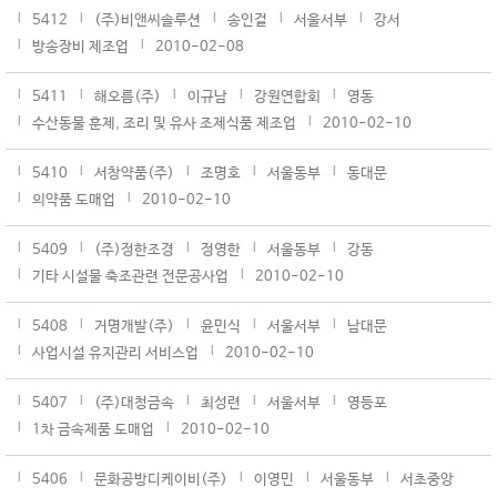
5412
(주)비앤씨솔루션
송인걸
서울서부
강서
방송장비 제조업
2010-02-08
5411
해오름(주)
이규남
강원연합회
영동
수산동물 훈제, 조리 및 유사 조제식품 제조업
2010-02-10
5410
서창약품(주)
조명호
서울동부
동대문
의약품 도매업
2010-02-10
5409
(주)정한조경
정영한
서울동부
강동
기타 시설물 축조관련 전문공사업
2010-02-10
5408
거명개발(주)
윤민식
서울서부
남대문
사업시설 유지관리 서비스업
2010-02-10
5407
(주)대청금속
최성련
서울서부
영등포
1차 금속제품 도매업
2010-02-10
5406
문화공방디케이비(주)
이영민
서울동부
서초중앙