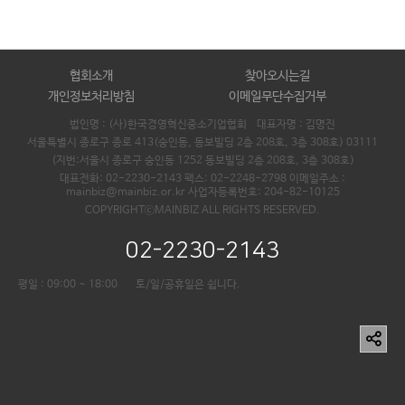
협회소개
찾아오시는길
개인정보처리방침
이메일무단수집거부
법인명 : (사)한국경영혁신중소기업협회 대표자명 :
김명진
서울특별시 종로구 종로 413(숭인동, 동보빌딩 2층 208호, 3층 308호) 03111
(지번:서울시 종로구 숭인동 1252 동보빌딩 2층 208호, 3층 308호)
대표전화: 02-2230-2143 팩스: 02-2248-2798 이메일주소 :
mainbiz@mainbiz.or.kr 사업자등록번호: 204-82-10125
COPYRIGHTⓒMAINBIZ ALL RIGHTS RESERVED.
02-2230-2143
평일 : 09:00 ~ 18:00
토/일/공휴일은 쉽니다.