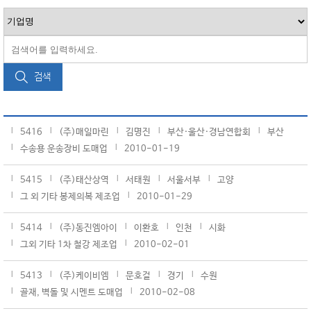
검색
5416
(주)매일마린
김명진
부산·울산·경남연합회
부산
수송용 운송장비 도매업
2010-01-19
5415
(주)태산상역
서태원
서울서부
고양
그 외 기타 봉제의복 제조업
2010-01-29
5414
(주)동진엠아이
이환호
인천
시화
그외 기타 1차 철강 제조업
2010-02-01
5413
(주)케이비엠
문호걸
경기
수원
골재, 벽돌 및 시멘트 도매업
2010-02-08