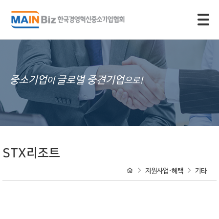
모바일 주 메뉴 열기
중소기업
글로벌 중견기업
이
으로!
STX리조트
지원사업·혜택
기타