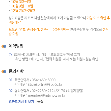
10월 3일~4일
10월 9일~10일
12월 25일~26일
상기요금은 리조트 객실 현황에 따라 조기 마감될 수 있으니
가능 여부 확인 후
객실예약
토요일, 연휴, 준성수기, 성수기, 극성수기에는
일정 수량을 위 가격으로
선착
순 마감
예약방법
○
(회원사) 체크인 시, '메인비즈협회 회원'임을 고지
- 확인 방법 : 체크인 시, '협회 회원증' 제시 또는 회원지원팀 확인
문의사항
01
호텔연락처 : 054-460-5000
* 이메일 : stxresortrv@stx.co.kr
02
협회연락처 : 02-2230-2124/2176 (회원지원팀)
* 이메일 : member@mainbiz.or.kr
요금표 자세히 보기
[클릭]