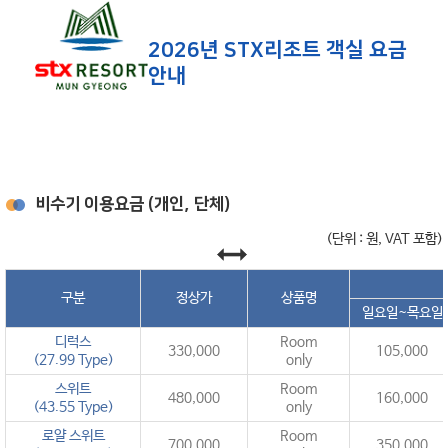
2026년 STX리조트 객실 요금
안내
비수기 이용요금 (개인, 단체)
(단위 : 원, VAT 포함)
구분
정상가
상품명
일요일~목요일
디럭스
Room
330,000
105,000
(27.99 Type)
only
스위트
Room
480,000
160,000
(43.55 Type)
only
로얄 스위트
Room
700,000
350,000