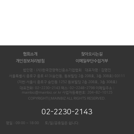
협회소개
찾아오시는길
개인정보처리방침
이메일무단수집거부
법인명 : (사)한국경영혁신중소기업협회 대표자명 :
김명진
서울특별시 종로구 종로 413(숭인동, 동보빌딩 2층 208호, 3층 308호) 03111
(지번:서울시 종로구 숭인동 1252 동보빌딩 2층 208호, 3층 308호)
대표전화: 02-2230-2143 팩스: 02-2248-2798 이메일주소 :
mainbiz@mainbiz.or.kr 사업자등록번호: 204-82-10125
COPYRIGHTⓒMAINBIZ ALL RIGHTS RESERVED.
02-2230-2143
평일 : 09:00 ~ 18:00
토/일/공휴일은 쉽니다.