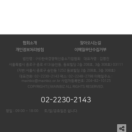
협회소개
찾아오시는길
개인정보처리방침
이메일무단수집거부
법인명 : (사)한국경영혁신중소기업협회 대표자명 :
김명진
서울특별시 종로구 종로 413(숭인동, 동보빌딩 2층 208호, 3층 308호) 03111
(지번:서울시 종로구 숭인동 1252 동보빌딩 2층 208호, 3층 308호)
대표전화: 02-2230-2143 팩스: 02-2248-2798 이메일주소 :
mainbiz@mainbiz.or.kr 사업자등록번호: 204-82-10125
COPYRIGHTⓒMAINBIZ ALL RIGHTS RESERVED.
02-2230-2143
평일 : 09:00 ~ 18:00
토/일/공휴일은 쉽니다.