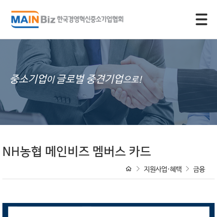
모바일 주 메뉴 열기
중소기업
글로벌 중견기업
이
으로!
NH농협 메인비즈 멤버스 카드
지원사업·혜택
금융