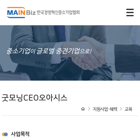
모바일 주 메뉴 열기
중소기업
글로벌 중견기업
이
으로!
굿모닝CEO오아시스
지원사업·혜택
교육
사업목적