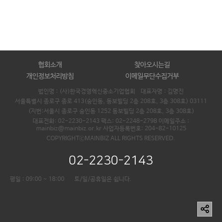
협회소개
찾아오시는길
개인정보처리방침
이메일무단수집거부
법인명 : (사)한국경영혁신중소기업협회 대표자명 :
김명진
서울특별시 종로구 종로 413(숭인동, 동보빌딩 2층 208호, 3층 308호) 03111
(지번:서울시 종로구 숭인동 1252 동보빌딩 2층 208호, 3층 308호)
대표전화: 02-2230-2143 팩스: 02-2248-2798 이메일주소 :
mainbiz@mainbiz.or.kr 사업자등록번호: 204-82-10125
COPYRIGHTⓒMAINBIZ ALL RIGHTS RESERVED.
02-2230-2143
평일 : 09:00 ~ 18:00
토/일/공휴일은 쉽니다.